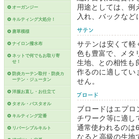
用途としては、例
オーガンジー
入れ、バックなど
キルティング大処分！
唐草模様
サテンは安くて軽
ナイロン撥水布
色も豊富で、メタ
ネットで何でもお取り寄
生地、との相性も
せ！
作るのに適してい
防炎カーテン取付・防炎カ
ーテン・ジュータン
せん。
洋服お直し・お仕立て
タオル・バスタオル
ブロードはエプロ
キルティング定番
チワーク等に適し
通常使われるのは6
リバーシブルキルト
なると高級の生地