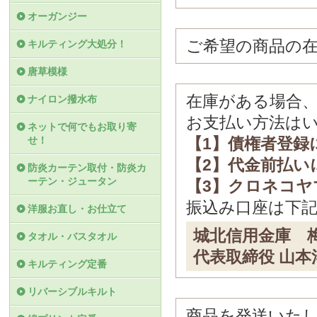
オーガンジー
ご希望の商品の
キルティング大処分！
唐草模様
在庫がある場合
ナイロン撥水布
お支払い方法は
ネットで何でもお取り寄
せ！
【1】債権者登録
【2】代金前払い
防炎カーテン取付・防炎カ
ーテン・ジュータン
【3】クロネコヤ
振込み口座は下
洋服お直し・お仕立て
城北信用金庫 梅
タオル・バスタオル
代表取締役 山本
キルティング定番
リバーシブルキルト
商品を発送いた