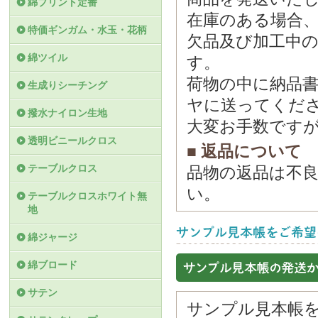
綿プリント定番
在庫のある場合
特価ギンガム・水玉・花柄
欠品及び加工中
綿ツイル
す。
荷物の中に納品
生成りシーチング
ヤに送ってくだ
撥水ナイロン生地
大変お手数です
透明ビニールクロス
■ 返品について
テーブルクロス
品物の返品は不
い。
テーブルクロスホワイト無
地
綿ジャージ
綿ブロード
サテン
サンプル見本帳