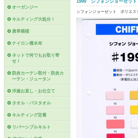
1999 シフォンジョーゼット
オーガンジー
シフォンジョーゼット ポリエステ
キルティング大処分！
唐草模様
ナイロン撥水布
ネットで何でもお取り寄
せ！
防炎カーテン取付・防炎カ
ーテン・ジュータン
洋服お直し・お仕立て
タオル・バスタオル
キルティング定番
リバーシブルキルト