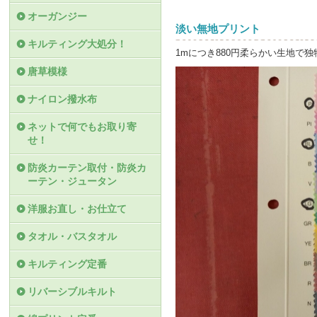
オーガンジー
淡い無地プリント
キルティング大処分！
1mにつき880円柔らかい生地で
唐草模様
ナイロン撥水布
ネットで何でもお取り寄
せ！
防炎カーテン取付・防炎カ
ーテン・ジュータン
洋服お直し・お仕立て
タオル・バスタオル
キルティング定番
リバーシブルキルト