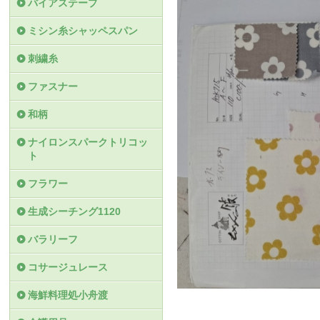
バイアステープ
ミシン糸シャッペスパン
刺繍糸
ファスナー
和柄
ナイロンスパークトリコッ
ト
フラワー
生成シーチング1120
バラリーフ
コサージュレース
海鮮料理処小舟渡