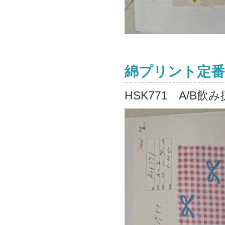
綿プリント定番
HSK771 A/B