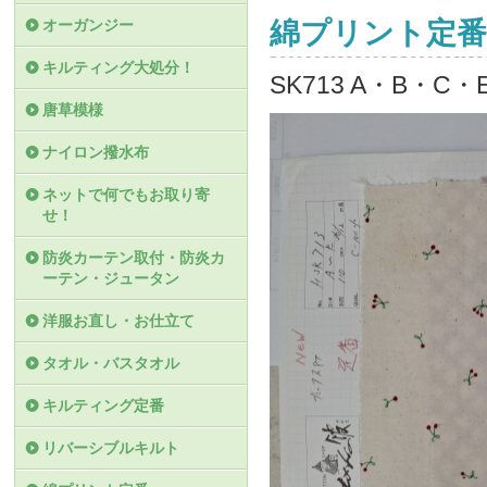
オーガンジー
綿プリント定番
キルティング大処分！
SK713 A・B・
唐草模様
ナイロン撥水布
ネットで何でもお取り寄
せ！
防炎カーテン取付・防炎カ
ーテン・ジュータン
洋服お直し・お仕立て
タオル・バスタオル
キルティング定番
リバーシブルキルト