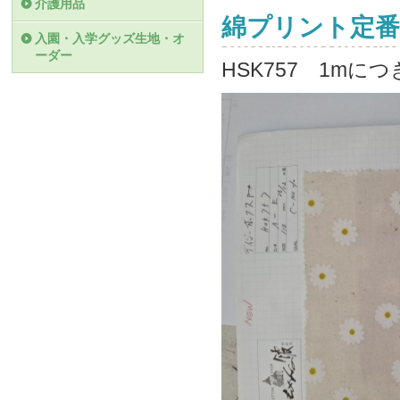
介護用品
綿プリント定番
入園・入学グッズ生地・オ
ーダー
HSK757 1mに