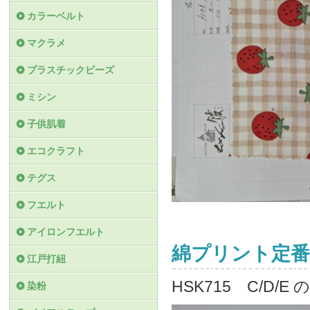
カラーベルト
マクラメ
プラスチックビーズ
ミシン
子供肌着
エコクラフト
テグス
フエルト
アイロンフエルト
綿プリント定番
江戸打紐
HSK715 C/D/
染粉