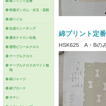
綿プリント定番
特価ギンガム・水玉・花柄
綿ツイル
生成りシーチング
綿プリント定番
撥水ナイロン生地
HSK625 A・
透明ビニールクロス
テーブルクロス
テーブルクロスホワイト無
地
綿ジャージ
綿ブロード
サテン