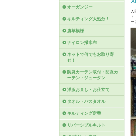
入
オーガンジー
入
ト
キルティング大処分！
ー
唐草模様
ナイロン撥水布
ネットで何でもお取り寄
せ！
防炎カーテン取付・防炎カ
ーテン・ジュータン
洋服お直し・お仕立て
タオル・バスタオル
キルティング定番
リバーシブルキルト