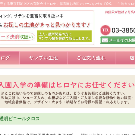
売する東京都足立区の有限会社ヒロヤ。保育園お布団カバーのお仕立てOK。｜生地カタロ
透明ビニールクロス