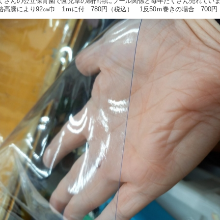
くさんの公立保育園で園児卓の制作用にプール関係と毎年たくさん売れていま
格高騰により92㎝巾 1ｍに付 780円（税込） 1反50ｍ巻きの場合 700