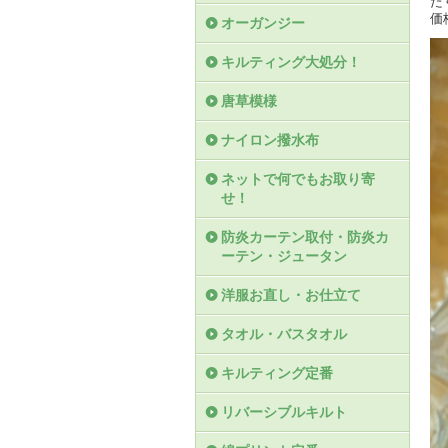
た
価
オーガンジー
キルティング大処分！
唐草模様
ナイロン撥水布
ネットで何でもお取り寄
せ！
防炎カーテン取付・防炎カ
ーテン・ジュータン
洋服お直し・お仕立て
タオル・バスタオル
キルティング定番
リバーシブルキルト