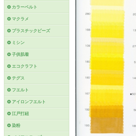
カラーベルト
マクラメ
プラスチックビーズ
ミシン
子供肌着
エコクラフト
テグス
フエルト
アイロンフエルト
江戸打紐
染粉