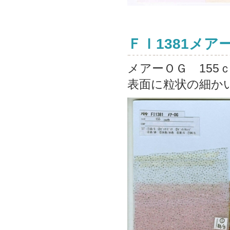
ＦＩ1381メア
メアーＯＧ 15
表面に粒状の細かい