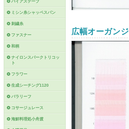
バイアステープ
ミシン糸シャッペスパン
刺繍糸
広幅オーガンジ
ファスナー
和柄
ナイロンスパークトリコッ
ト
フラワー
生成シーチング1120
バラリーフ
コサージュレース
海鮮料理処小舟渡