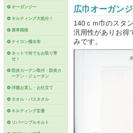
オーガンジー
広巾オーガンジ
キルティング大処分！
140ｃｍ巾のス
唐草模様
汎用性がありお得で
みです。
ナイロン撥水布
ネットで何でもお取り寄
せ！
防炎カーテン取付・防炎カ
ーテン・ジュータン
洋服お直し・お仕立て
タオル・バスタオル
キルティング定番
リバーシブルキルト