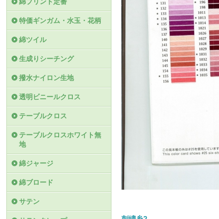
綿プリント定番
特価ギンガム・水玉・花柄
綿ツイル
生成りシーチング
撥水ナイロン生地
透明ビニールクロス
テーブルクロス
テーブルクロスホワイト無
地
綿ジャージ
綿ブロード
サテン
刺繍糸2