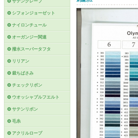
サテンクレープ
シフォンジョーゼット
ナイロンチュール
オーガンジー関連
撥水スーパータフタ
リリアン
裁ちばさみ
チェックリボン
ウオッシャブルフエルト
サテンリボン
毛糸
アクリルロープ