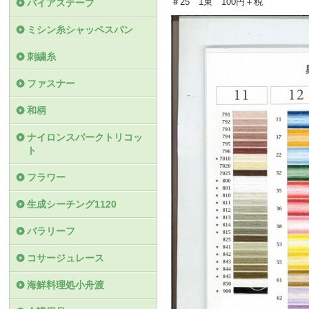
＃25 1束 100円＋税
バイアステープ
ミシン糸シャッペスパン
刺繍糸
ファスナー
和柄
ナイロンスパークトリコッ
ト
フラワー
生成シーチング1120
バラリーフ
コサージュレース
海鮮料理処小舟渡