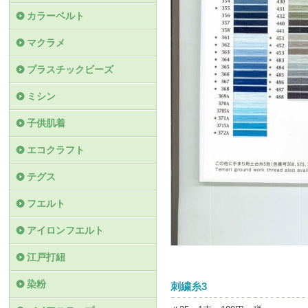
カラーベルト
マクラメ
プラスチックビーズ
ミシン
子供肌着
エコクラフト
テグス
フエルト
アイロンフエルト
江戸打紐
染粉
刺繍糸3