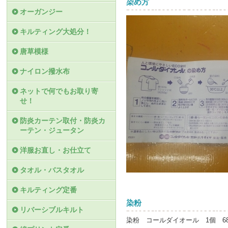
染め方
オーガンジー
キルティング大処分！
唐草模様
ナイロン撥水布
ネットで何でもお取り寄
せ！
防炎カーテン取付・防炎カ
ーテン・ジュータン
洋服お直し・お仕立て
タオル・バスタオル
キルティング定番
染粉
リバーシブルキルト
染粉 コールダイオール 1個 6