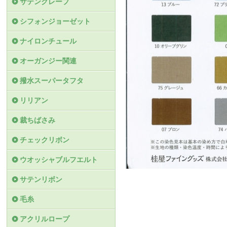
サテンクレープ
シフォンジョーゼット
ナイロンチュール
オーガンジー関連
撥水スーパータフタ
リリアン
裁ちばさみ
チェックリボン
ウオッシャブルフエルト
サテンリボン
毛糸
アクリルロープ