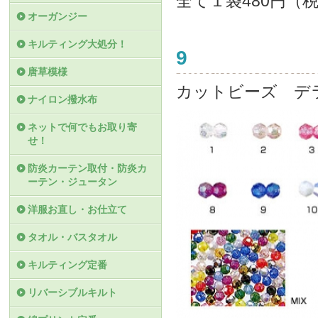
全て１袋480円（
オーガンジー
キルティング大処分！
9
唐草模様
カットビーズ デ
ナイロン撥水布
ネットで何でもお取り寄
せ！
防炎カーテン取付・防炎カ
ーテン・ジュータン
洋服お直し・お仕立て
タオル・バスタオル
キルティング定番
リバーシブルキルト