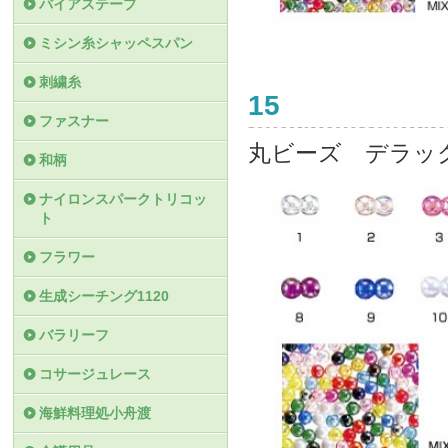
バイアステープ
ミシン糸シャッペスパン
刺繍糸
15
ファスナー
丸ビーズ デラッ
和柄
ナイロンスパークトリコッ
ト
フラワー
生成シーチング1120
バラリーフ
コサージュレース
海鮮料理処小舟渡