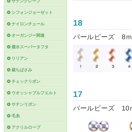
サテンクレープ
シフォンジョーゼット
18
ナイロンチュール
オーガンジー関連
パールビーズ 8
撥水スーパータフタ
リリアン
裁ちばさみ
チェックリボン
17
ウオッシャブルフエルト
サテンリボン
パールビーズ 10
毛糸
アクリルロープ