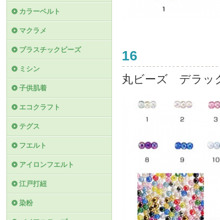
カラーベルト
マクラメ
プラスチックビーズ
16
ミシン
丸ビーズ デラッ
子供肌着
エコクラフト
テグス
フエルト
アイロンフエルト
江戸打紐
染粉