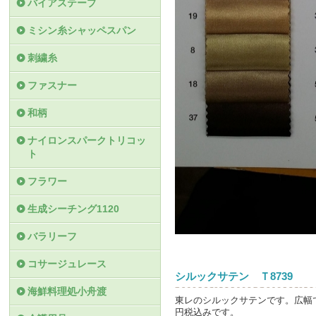
バイアステープ
ミシン糸シャッペスパン
刺繍糸
ファスナー
和柄
ナイロンスパークトリコッ
ト
フラワー
生成シーチング1120
バラリーフ
コサージュレース
シルックサテン Ｔ8739
海鮮料理処小舟渡
東レのシルックサテンです。広幅で
円税込みです。