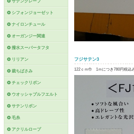
サテンクレープ
シフォンジョーゼット
ナイロンチュール
オーガンジー関連
撥水スーパータフタ
フジサテン3
リリアン
122ｃｍ巾 1ｍにつき780円税込
裁ちばさみ
チェックリボン
ウオッシャブルフエルト
サテンリボン
毛糸
アクリルロープ