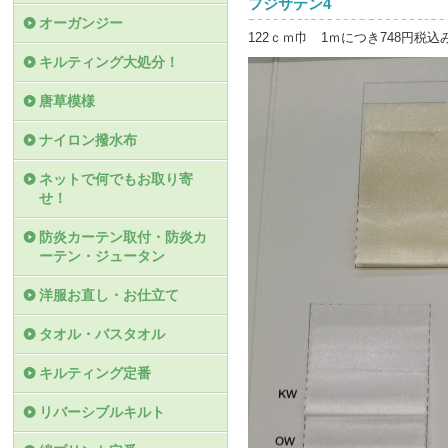
フジサテン4
オーガンジー
122ｃｍ巾 1ｍにつき748円税込
キルティング大処分！
唐草模様
ナイロン撥水布
ネットで何でもお取り寄
せ！
防炎カーテン取付・防炎カ
ーテン・ジュータン
洋服お直し・お仕立て
タオル・バスタオル
キルティング定番
リバーシブルキルト