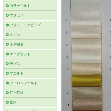
カラーベルト
マクラメ
プラスチックビーズ
ミシン
子供肌着
エコクラフト
テグス
フエルト
アイロンフエルト
江戸打紐
染粉