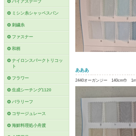
バイアステープ
ミシン糸シャッペスパン
刺繍糸
ファスナー
和柄
ナイロンスパークトリコッ
ト
あああ
フラワー
2440オーガンジー 140cm巾 1
生成シーチング1120
バラリーフ
コサージュレース
海鮮料理処小舟渡