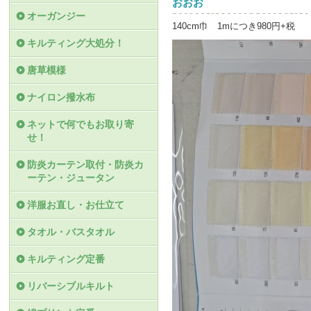
おおお
オーガンジー
140cm巾 1mにつき980円+税
キルティング大処分！
唐草模様
ナイロン撥水布
ネットで何でもお取り寄
せ！
防炎カーテン取付・防炎カ
ーテン・ジュータン
洋服お直し・お仕立て
タオル・バスタオル
キルティング定番
リバーシブルキルト