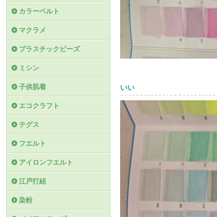
カラーベルト
マクラメ
プラスチックビーズ
ミシン
子供肌着
いい
エコクラフト
テグス
フエルト
アイロンフエルト
江戸打紐
染粉