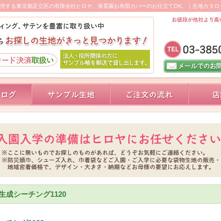
売する東京都足立区の有限会社ヒロヤ。保育園お布団カバーのお仕立てOK。｜生地カタロ
生成シーチング1120