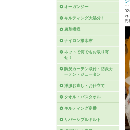
シ
オーガンジー
9
れ
キルティング大処分！
円
唐草模様
ナイロン撥水布
ネットで何でもお取り寄
せ！
防炎カーテン取付・防炎カ
ーテン・ジュータン
洋服お直し・お仕立て
タオル・バスタオル
キルティング定番
リバーシブルキルト