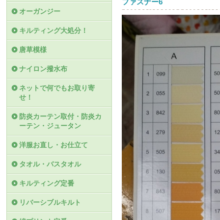
ファスナー6
オーガンジー
キルティング大処分！
唐草模様
ナイロン撥水布
ネットで何でもお取り寄
せ！
防炎カーテン取付・防炎カ
ーテン・ジュータン
洋服お直し・お仕立て
タオル・バスタオル
キルティング定番
リバーシブルキルト