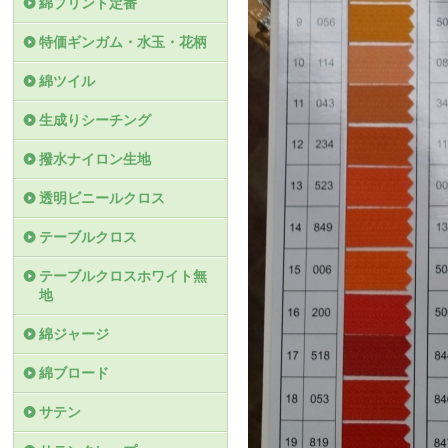
綿プリント定番
特価ギンガム・水玉・花柄
綿ツイル
生成りシーチング
撥水ナイロン生地
透明ビニールクロス
テーブルクロス
テーブルクロスホワイト無
地
綿ジャージ
綿ブロード
サテン