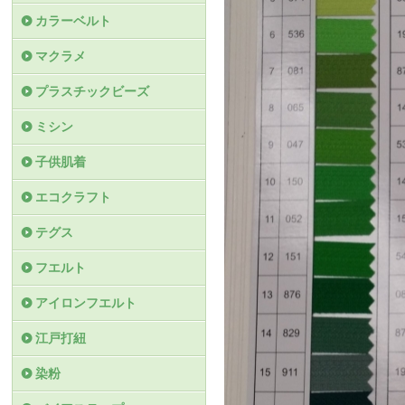
カラーベルト
マクラメ
プラスチックビーズ
ミシン
子供肌着
エコクラフト
テグス
フエルト
アイロンフエルト
江戸打紐
染粉