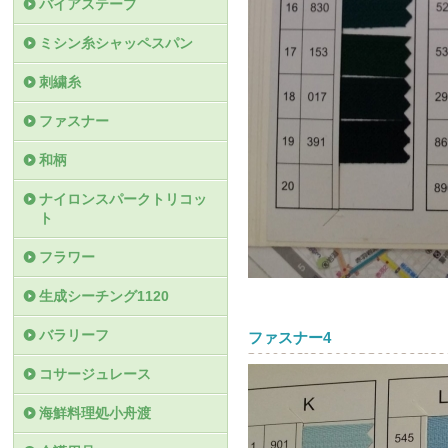
バイアステープ
ミシン糸シャッペスパン
刺繍糸
ファスナー
和柄
ナイロンスパークトリコッ
ト
フラワー
生成シーチング1120
バラリーフ
ファスナー4
コサージュレース
海鮮料理処小舟渡