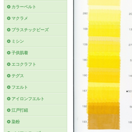
カラーベルト
マクラメ
プラスチックビーズ
ミシン
子供肌着
エコクラフト
テグス
フエルト
アイロンフエルト
江戸打紐
染粉