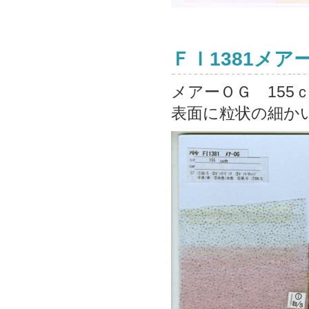
ＦＩ1381メア
メアーＯＧ 15
表面に粒状の細かい