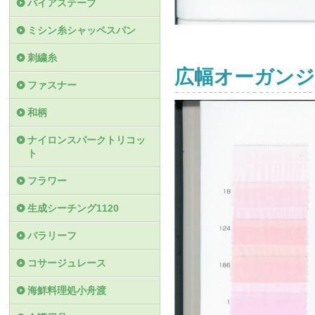
バイアステープ
ミシン糸シャッペスパン
刺繍糸
広幅オーガンジ
ファスナー
和柄
ナイロンスパークトリコッ
ト
フラワー
生成シーチング1120
バラリーフ
コサージュレース
海鮮料理処小舟渡