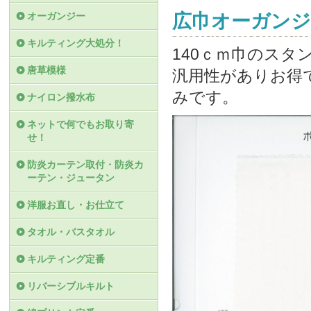
オーガンジー
広巾オーガンジ
キルティング大処分！
140ｃｍ巾のス
唐草模様
汎用性がありお得で
みです。
ナイロン撥水布
ネットで何でもお取り寄
せ！
防炎カーテン取付・防炎カ
ーテン・ジュータン
洋服お直し・お仕立て
タオル・バスタオル
キルティング定番
リバーシブルキルト